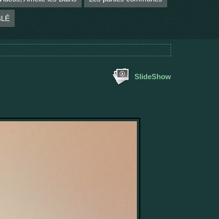
BLÉ
SlideShow