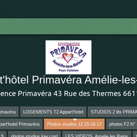
t'hôtel Primavéra Amélie-les
dence Primavéra 43 Rue des Thermes 661
imavéra
LOGEMENTS T2 Appart'hotel
STUDIOS 2 lits PRI
part'hotel Primavéra
Photos studios 12 15-16 17
photos F2 N° 4
 9
photos studios low cost
LES VIDEOS, Amelie les Bains