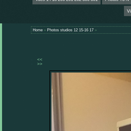
Vi
Home
»
Photos studios 12 15-16 17
»
<<
>>