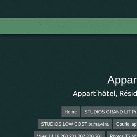
Appar
Appart'hôtel, Rési
Home
STUDIOS GRAND LIT Pr
STUDIOS LOW COST primavéra
Couriel ap
Vues 14 18 200 201 202 300 301
Photos T3 N°