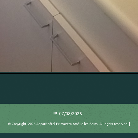
07/08/2026
© Copyright 2026 Appart'hôtel Primavéra Amélie-les-Bains. All rights reserved. |