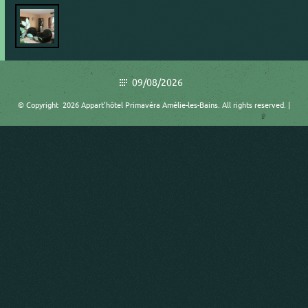
09/08/2026
© Copyright 2026 Appart'hôtel Primavéra Amélie-les-Bains. All rights reserved. |