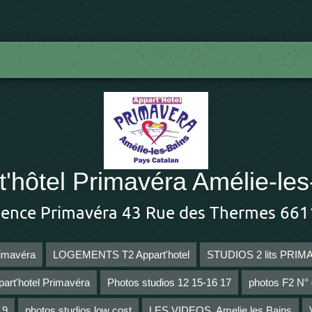
t'hôtel Primavéra Amélie-les
dence Primavéra 43 Rue des Thermes 661
imavéra
LOGEMENTS T2 Appart'hotel
STUDIOS 2 lits PRI
part'hotel Primavéra
Photos studios 12 15-16 17
photos F2 N° 4
 9
photos studios low cost
LES VIDEOS, Amelie les Bains