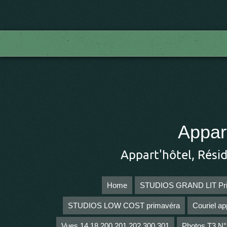
Appar
Appart'hôtel, Rési
Home
STUDIOS GRAND LIT Pr
STUDIOS LOW COST primavéra
Couriel ap
Vues 14 18 200 201 202 300 301
Photos T3 N°