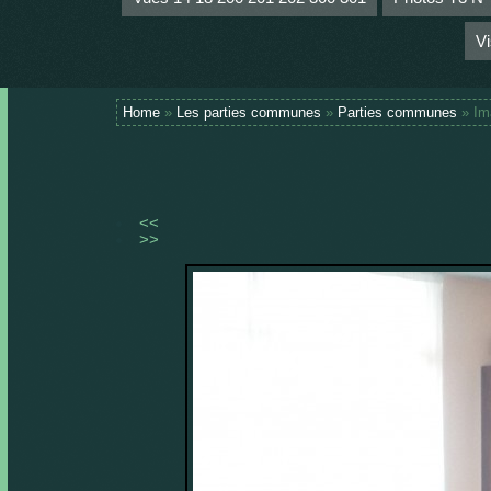
Vi
Home
»
Les parties communes
»
Parties communes
» Im
<<
>>