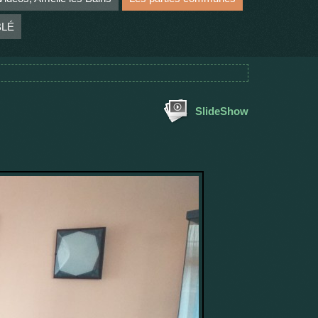
BLÉ
SlideShow