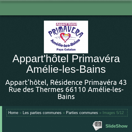
Appart'hôtel Primavéra
Amélie-les-Bains
Appart'hôtel, Résidence Primavéra 43
Rue des Thermes 66110 Amélie-les-
Bains
Home
»
Les parties communes
»
Parties communes
» Images 5/12
SlideShow