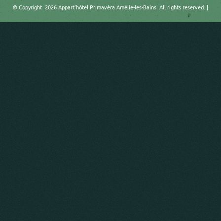
© Copyright 2026 Appart'hôtel Primavéra Amélie-les-Bains. All rights reserved. |