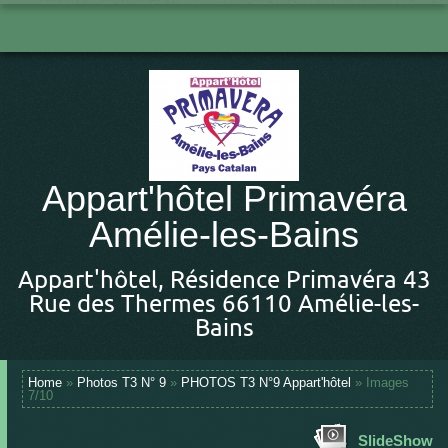
Appart'hôtel Primavéra
Amélie-les-Bains
Appart'hôtel, Résidence Primavéra 43
Rue des Thermes 66110 Amélie-les-
Bains
Home
»
Photos T3 N° 9
»
PHOTOS T3 N°9 Appart'hôtel
» Images
7/10
SlideShow