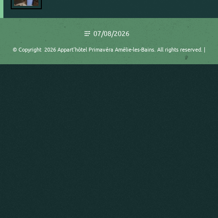
07/08/2026
© Copyright 2026 Appart'hôtel Primavéra Amélie-les-Bains. All rights reserved. |