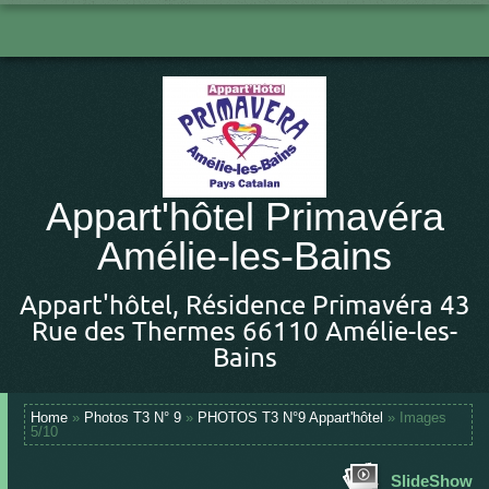
Appart'hôtel Primavéra
Amélie-les-Bains
Appart'hôtel, Résidence Primavéra 43
Rue des Thermes 66110 Amélie-les-
Bains
Home
»
Photos T3 N° 9
»
PHOTOS T3 N°9 Appart'hôtel
» Images
5/10
SlideShow