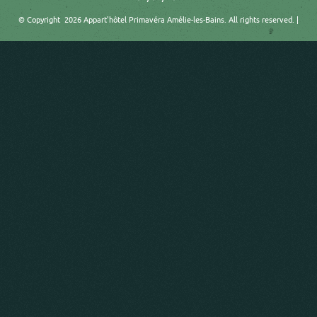
© Copyright 2026 Appart'hôtel Primavéra Amélie-les-Bains. All rights reserved. |