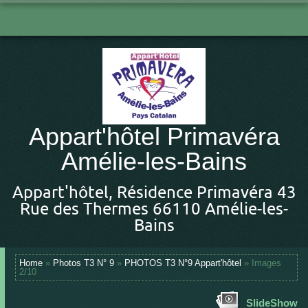
Appart'hôtel Primavéra
Amélie-les-Bains
Appart'hôtel, Résidence Primavéra 43
Rue des Thermes 66110 Amélie-les-
Bains
Home
»
Photos T3 N° 9
»
PHOTOS T3 N°9 Appart'hôtel
» Images
2/10
SlideShow