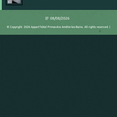
08/08/2026
© Copyright 2026 Appart'hôtel Primavéra Amélie-les-Bains. All rights reserved. |