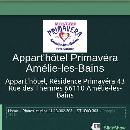
Appart'hôtel Primavéra
Amélie-les-Bains
Appart'hôtel, Résidence Primavéra 43
Rue des Thermes 66110 Amélie-les-
Bains
Home
»
Photos studios 11-13-302-303
»
STUDIO 303
» Images
10/10
SlideShow