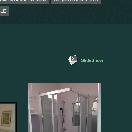
BLÉ
SlideShow