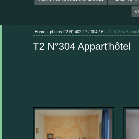
Vi
Home
»
photos F2 N° 402 / 7 / 304 / 6
» T2 N°304 Appart'
T2 N°304 Appart'hôtel