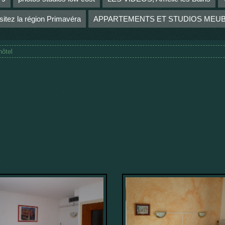
sitez la région Primavéra
APPARTEMENTS ET STUDIOS MEU
hôtel