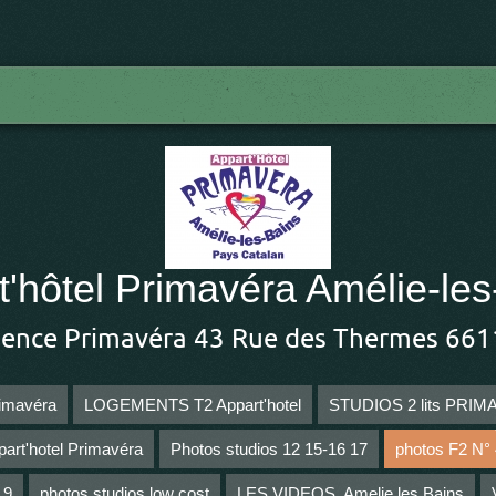
t'hôtel Primavéra Amélie-les
dence Primavéra 43 Rue des Thermes 661
imavéra
LOGEMENTS T2 Appart'hotel
STUDIOS 2 lits PRI
part'hotel Primavéra
Photos studios 12 15-16 17
photos F2 N° 4
 9
photos studios low cost
LES VIDEOS, Amelie les Bains