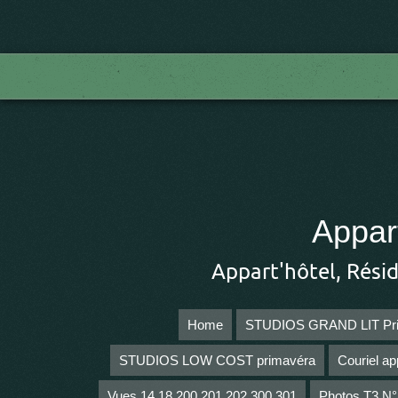
Appar
Appart'hôtel, Rési
Home
STUDIOS GRAND LIT Pr
STUDIOS LOW COST primavéra
Couriel ap
Vues 14 18 200 201 202 300 301
Photos T3 N°