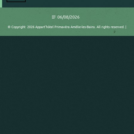
06/08/2026
© Copyright 2026 Appart'hôtel Primavéra Amélie-les-Bains. All rights reserved. |