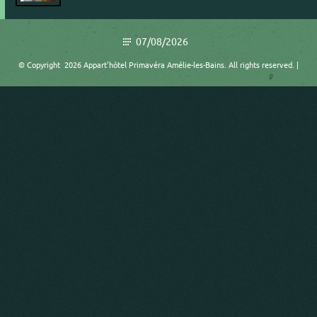
07/08/2026
© Copyright 2026 Appart'hôtel Primavéra Amélie-les-Bains. All rights reserved. |