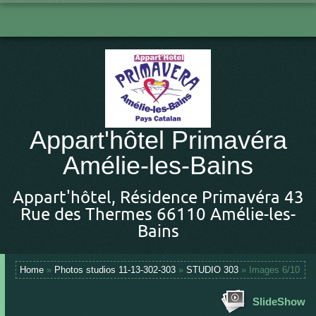
Appart'hôtel Primavéra
Amélie-les-Bains
Appart'hôtel, Résidence Primavéra 43
Rue des Thermes 66110 Amélie-les-
Bains
Home
»
Photos studios 11-13-302-303
»
STUDIO 303
» Images 6/10
SlideShow